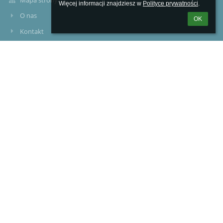
Mapa strony
Więcej informacji znajdziesz w 
Polityce prywatności
.
O nas
OK
Kontakt
Aktualności
Kontakty
Szkoła Podstawowa nr 1 im.Adama Borysa w Witkowie
sekretariat@sp1.witkowo.pl
(+48) 61-477-82-50
ul.Poznańska 47
62-230 WITKOWO
62-230 Witkowo
Poland
784-250-76-54
Logowanie
Nazwa użytkownika: