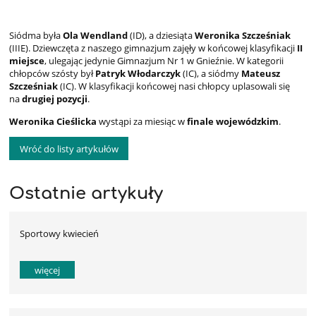
Siódma była
Ola Wendland
(ID), a dziesiąta
Weronika Szcześniak
(IIIE). Dziewczęta z naszego gimnazjum zajęły w końcowej klasyfikacji
II
miejsce
, ulegając jedynie Gimnazjum Nr 1 w Gnieźnie. W kategorii
chłopców szósty był
Patryk Włodarczyk
(IC), a siódmy
Mateusz
Szcześniak
(IC). W klasyfikacji końcowej nasi chłopcy uplasowali się
na
drugiej pozycji
.
Weronika Cieślicka
wystąpi za miesiąc w
finale wojewódzkim
.
Wróć do listy artykułów
Ostatnie artykuły
Sportowy kwiecień
więcej