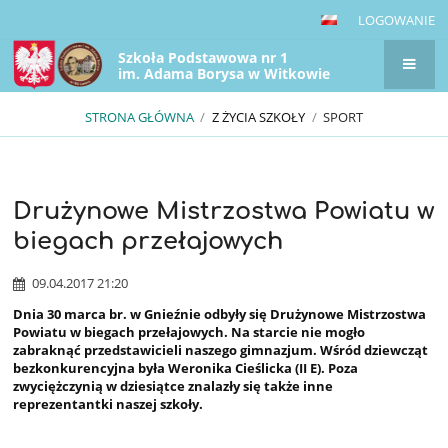
LOGOWANIE
Szkoła Podstawowa nr 1
im. Adama Borysa w Witkowie
STRONA GŁÓWNA
/
Z ŻYCIA SZKOŁY
/
SPORT
Drużynowe Mistrzostwa Powiatu w
Sport
biegach przełajowych
09.04.2017 21:20
Dnia 30 marca br. w Gnieźnie
odbyły się
Drużynowe Mistrzostwa
Powiatu
w biegach przełajowych. Na starcie nie mogło
zabraknąć przedstawicieli naszego gimnazjum. Wśród dziewcząt
bezkonkurencyjna była
Weronika Cieślicka
(II E). Poza
zwyciężczynią w dziesiątce znalazły się także inne
reprezentantki naszej szkoły.