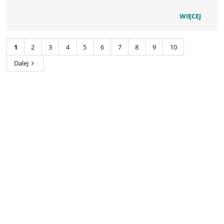
WIĘCEJ
1
2
3
4
5
6
7
8
9
10
Dalej