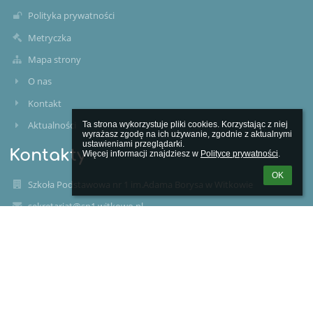
Polityka prywatności
Metryczka
Mapa strony
O nas
Kontakt
Aktualności
Ta strona wykorzystuje pliki cookies. Korzystając z niej 
wyrażasz zgodę na ich używanie, zgodnie z aktualnymi 
ustawieniami przeglądarki.

Kontakty
Więcej informacji znajdziesz w 
Polityce prywatności
.
OK
Szkoła Podstawowa nr 1 im.Adama Borysa w Witkowie
sekretariat@sp1.witkowo.pl
(+48) 61-477-82-50
ul.Poznańska 47
62-230 WITKOWO
62-230 Witkowo
Poland
784-250-76-54