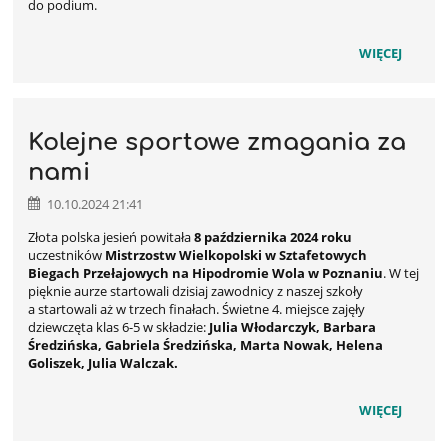
do podium.
WIĘCEJ
Kolejne sportowe zmagania za
nami
10.10.2024 21:41
Złota polska jesień powitała
8 października 2024 roku
uczestników
Mistrzostw Wielkopolski w Sztafetowych
Biegach Przełajowych na Hipodromie Wola w Poznaniu
. W tej
pięknie aurze startowali dzisiaj zawodnicy z naszej szkoły
a startowali aż w trzech finałach. Świetne 4. miejsce zajęły
dziewczęta klas 6-5 w składzie:
Julia Włodarczyk, Barbara
Średzińska, Gabriela Średzińska, Marta Nowak, Helena
Goliszek, Julia Walczak.
WIĘCEJ