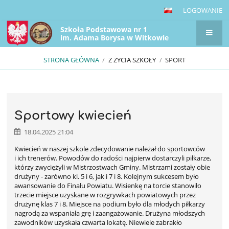
LOGOWANIE
Szkoła Podstawowa nr 1
im. Adama Borysa w Witkowie
STRONA GŁÓWNA
/
Z ŻYCIA SZKOŁY
/
SPORT
Sport
Sportowy kwiecień
18.04.2025 21:04
Kwiecień w naszej szkole zdecydowanie należał do sportowców
i ich trenerów. Powodów do radości najpierw dostarczyli piłkarze,
którzy zwyciężyli w Mistrzostwach Gminy. Mistrzami zostały obie
drużyny - zarówno kl. 5 i 6, jak i 7 i 8. Kolejnym sukcesem było
awansowanie do Finału Powiatu. Wisienkę na torcie stanowiło
trzecie miejsce uzyskane w rozgrywkach powiatowych przez
drużynę klas 7 i 8. Miejsce na podium było dla młodych piłkarzy
nagrodą za wspaniała grę i zaangażowanie. Drużyna młodszych
zawodników uzyskała czwarta lokatę. Niewiele zabrakło