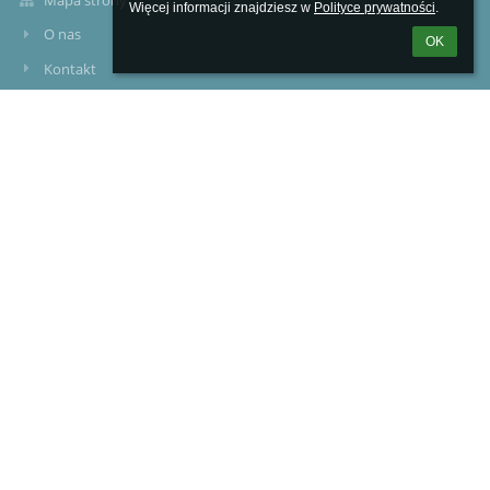
Mapa strony
Więcej informacji znajdziesz w 
Polityce prywatności
.
O nas
OK
Kontakt
Aktualności
Kontakty
Szkoła Podstawowa nr 1 im.Adama Borysa w Witkowie
sekretariat@sp1.witkowo.pl
(+48) 61-477-82-50
ul.Poznańska 47
62-230 WITKOWO
62-230 Witkowo
Poland
784-250-76-54
Logowanie
Nazwa użytkownika: