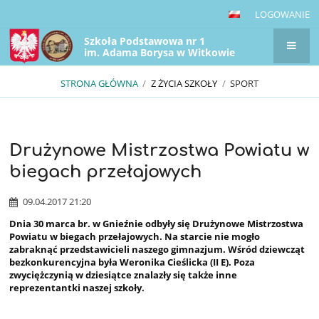
LOGOWANIE
Szkoła Podstawowa nr 1
im. Adama Borysa w Witkowie
STRONA GŁÓWNA
/
Z ŻYCIA SZKOŁY
/
SPORT
Drużynowe Mistrzostwa Powiatu w
Sport
biegach przełajowych
09.04.2017 21:20
Dnia 30 marca br. w Gnieźnie
odbyły się
Drużynowe Mistrzostwa
Powiatu
w biegach przełajowych. Na starcie nie mogło
zabraknąć przedstawicieli naszego gimnazjum. Wśród dziewcząt
bezkonkurencyjna była
Weronika Cieślicka
(II E). Poza
zwyciężczynią w dziesiątce znalazły się także inne
reprezentantki naszej szkoły.