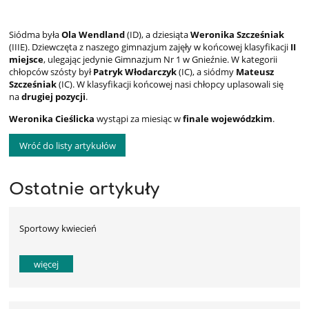
Siódma była
Ola Wendland
(ID), a dziesiąta
Weronika Szcześniak
(IIIE). Dziewczęta z naszego gimnazjum zajęły w końcowej klasyfikacji
II
miejsce
, ulegając jedynie Gimnazjum Nr 1 w Gnieźnie. W kategorii
chłopców szósty był
Patryk Włodarczyk
(IC), a siódmy
Mateusz
Szcześniak
(IC). W klasyfikacji końcowej nasi chłopcy uplasowali się
na
drugiej pozycji
.
Weronika Cieślicka
wystąpi za miesiąc w
finale wojewódzkim
.
Wróć do listy artykułów
Ostatnie artykuły
Sportowy kwiecień
więcej