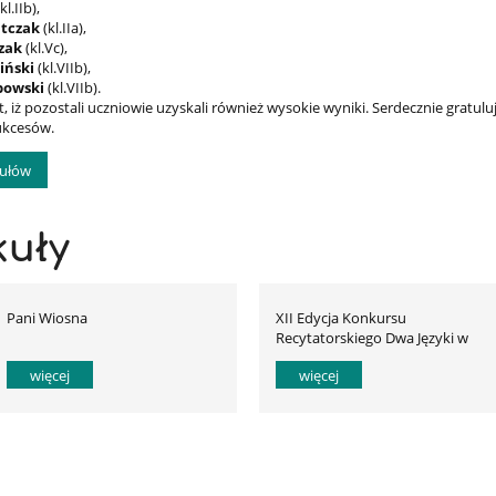
(kl.IIb),
atczak
(kl.IIa),
zak
(kl.Vc),
iński
(kl.VIIb),
bowski
(kl.VIIb).
kt, iż pozostali uczniowie uzyskali również wysokie wyniki. Serdecznie grat
ukcesów.
kułów
kuły
Pani Wiosna
XII Edycja Konkursu
Recytatorskiego Dwa Języki w
ZSP w Witkowie
więcej
więcej