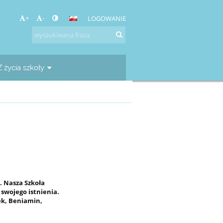
+
-
LOGOWANIE
Z życia szkoły
. Nasza Szkoła
swojego istnienia.
ek, Beniamin,