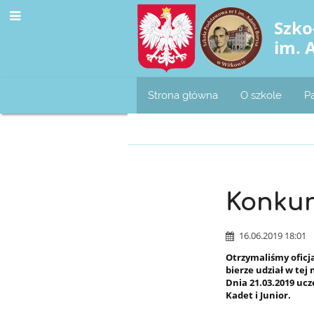
Szko
im. 
Strona główna
O szkole
P
Konkursy
Konkur
i
16.06.2019 18:01
Otrzymaliśmy oficj
wyróżnienia
bierze udział w te
Dnia 21.03.2019
ucz
Kadet
i
Junior
.