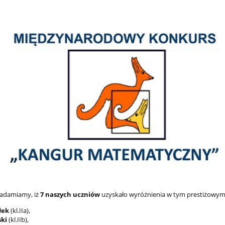
iadamiamy, iż
7 naszych uczniów
uzyskało wyróżnienia w tym prestiżowym
łek
(kl.IIa),
ski
(kl.IIb),