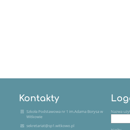
Kontakty
Log
Szkoła Podstawowa nr 1 im.Adama Borysa w
Nazwa uży
Witkowie
sekretariat@sp1.witkowo.pl
Hasło: