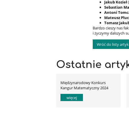
Jakub Kozieł
Sebastian M
Antoni Tomc
Mateusz Pluc
Tomasz Jaku
Bardzo cieszy nas fa
i życzymy dalszych s
Wróć do listy arty
Ostatnie arty
Międzynarodowy Konkurs
Kangur Matematyczny 2024
więcej