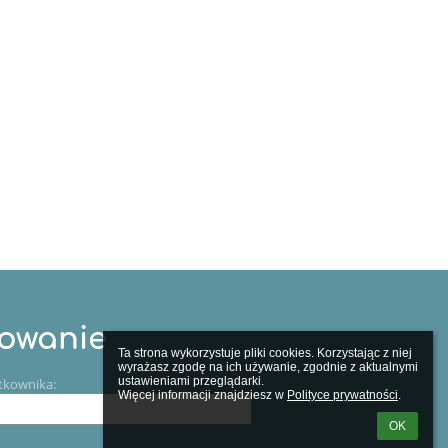
owanie
Ta strona wykorzystuje pliki cookies. Korzystając z niej 
wyrażasz zgodę na ich używanie, zgodnie z aktualnymi 
ustawieniami przeglądarki.

tkownika:
Więcej informacji znajdziesz w 
Polityce prywatności
.
OK