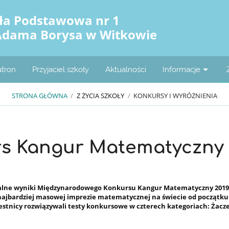
ła Podstawowa nr 1
Adama Borysa w Witkowie
atron
Przyjaciel szkoły
Aktualności
Informacje
STRONA GŁÓWNA
/
Z ŻYCIA SZKOŁY
/
KONKURSY I WYRÓŻNIENIA
s Kangur Matematyczny
alne wyniki
Międzynarodowego Konkursu Kangur Matematyczny 2019
j najbardziej masowej imprezie matematycznej na świecie od początku 
estnicy rozwiązywali testy konkursowe w czterech kategoriach:
Żacz