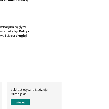
gimnazjum zajęły w
ów szósty był
Patryk
wali się na
drugiej
Lekkoatletyczne Nadzieje
Olimpijskie
więcej