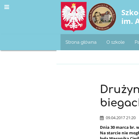
Szko
im. 
Strona główna
O szkole
P
Sport
Drużyn
biegac
09.04.2017 21:20
Dnia 30 marca br. 
Na starcie nie mog
była
Weronika Cieśl