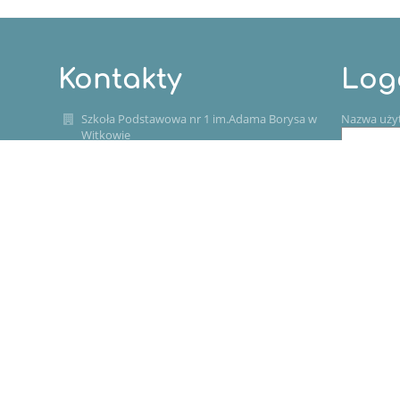
Kontakty
Log
Szkoła Podstawowa nr 1 im.Adama Borysa w
Nazwa uży
Witkowie
sekretariat@sp1.witkowo.pl
Hasło:
(+48) 61-477-82-50
ul.Poznańska 47
62-230 WITKOWO
62-230 Witkowo
Poland
Zapomniałe
784-250-76-54