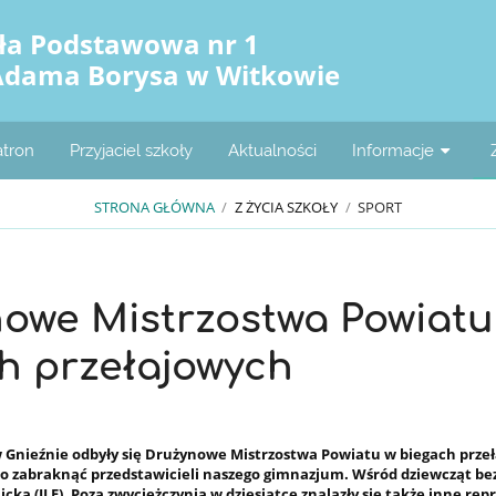
ła Podstawowa nr 1
Adama Borysa w Witkowie
atron
Przyjaciel szkoły
Aktualności
Informacje
STRONA GŁÓWNA
/
Z ŻYCIA SZKOŁY
/
SPORT
owe Mistrzostwa Powiatu
h przełajowych
w Gnieźnie
odbyły się
Drużynowe Mistrzostwa Powiatu
w biegach prze
ło zabraknąć przedstawicieli naszego gimnazjum. Wśród dziewcząt b
icka
(II E). Poza zwyciężczynią w dziesiątce znalazły się także inne re