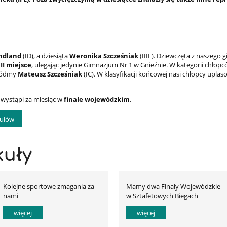
ndland
(ID), a dziesiąta
Weronika Szcześniak
(IIIE). Dziewczęta z naszego 
II miejsce
, ulegając jedynie Gimnazjum Nr 1 w Gnieźnie. W kategorii chłopc
siódmy
Mateusz Szcześniak
(IC). W klasyfikacji końcowej nasi chłopcy uplaso
wystąpi za miesiąc w
finale wojewódzkim
.
kułów
kuły
Kolejne sportowe zmagania za
Mamy dwa Finały Wojewódzkie
nami
w Sztafetowych Biegach
Przełajowych!
więcej
więcej