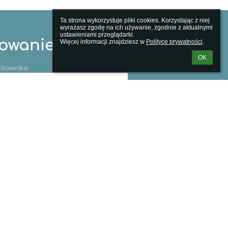
Ta strona wykorzystuje pliki cookies. Korzystając z niej 
wyrażasz zgodę na ich używanie, zgodnie z aktualnymi 
ustawieniami przeglądarki.

owanie
Więcej informacji znajdziesz w 
Polityce prywatności
.
OK
tkownika:
m loginu lub hasła