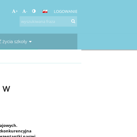
+
-
LOGOWANIE
Z życia szkoły
 w
łajowych.
ezkonkurencyjna
prezentantki naszej