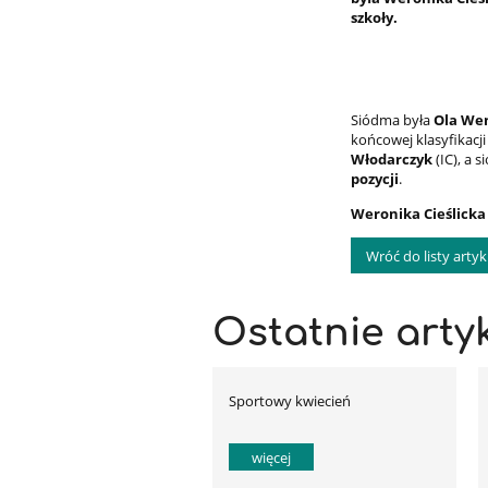
szkoły.
Siódma była
Ola We
końcowej klasyfikacji
Włodarczyk
(IC), a 
pozycji
.
Weronika Cieślicka
Wróć do listy arty
Ostatnie arty
Sportowy kwiecień
więcej